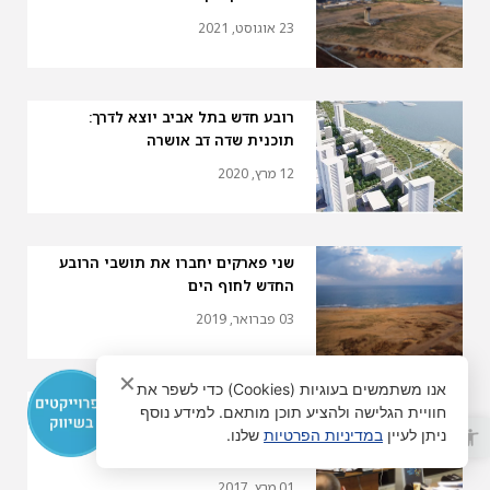
23 אוגוסט, 2021
רובע חדש בתל אביב יוצא לדרך:
תוכנית שדה דב אושרה
12 מרץ, 2020
שני פארקים יחברו את תושבי הרובע
החדש לחוף הים
03 פברואר, 2019
✕
אנו משתמשים בעוגיות (Cookies) כדי לשפר את
מיטל להבי: "תמהיל דירות שיאפשר
חוויית הגלישה ולהציע תוכן מותאם. למידע נוסף
פתח סרגל נגישות
לאוכלוסיות מוחלשות לגור בצפון
ניתן לעיין
במדיניות הפרטיות
שלנו.
תל-אביב"
01 מרץ, 2017