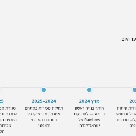
 היום.
20
מרץ 2024
2024–2025
25
דות פיתוח
היתר בנייה ראשון
תחילת מכירות במתחם
סגירת מכ
ול ובתוואי
ברובע — לפרויקט
אשכול; מכרזי קרקע
המרכזי והצ
ה; מכרזים
Rainbow של
במתחם המרכזי
היזמים הזו
פים.
ישראל־קנדה.
והצפוני.
מכירות
המר