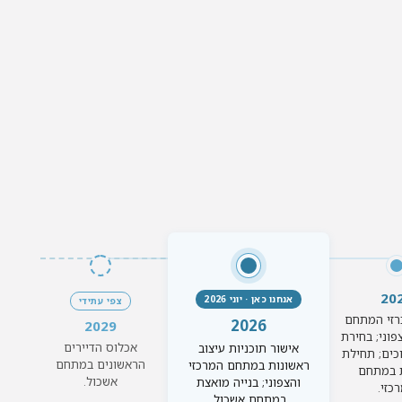
20
אנחנו כאן ·
יוני 2026
צפי עתידי
רזי המתחם
2026
2029
פוני; בחירת
אכלוס הדיירים
אישור תוכניות עיצוב
כים; תחילת
הראשונים במתחם
ראשונות במתחם המרכזי
 במתחם
אשכול.
והצפוני; בנייה מואצת
כזי.
במתחם אשכול.