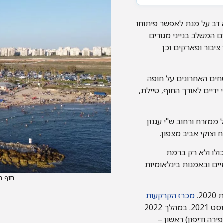
דה דב על מנת לאפשר פיתוחו
ם המשלב בנייני מגורים
, מבני ציבור ופארקים וכן
ני כ-1,500 דונם, הינו מהשטחים האחרונים על חופה
דיים לאורך החוף, טיילת,
 ממזרח ורחוב ש"י עגנון
 וצוקי אביב מצפון.
ולו ולא רק ברמת
ים ובאמנות בינלאומיות
חוף ת
2.
מכרז הקרקעות
ליזמים בחלקו הדרומי של הרובע (מתחם אשכול) נסגר באוגוסט 2021. במהלך 2022
ירה ודיפון) ראשון –