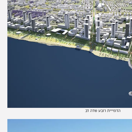
הדמייית רובע שדה דב