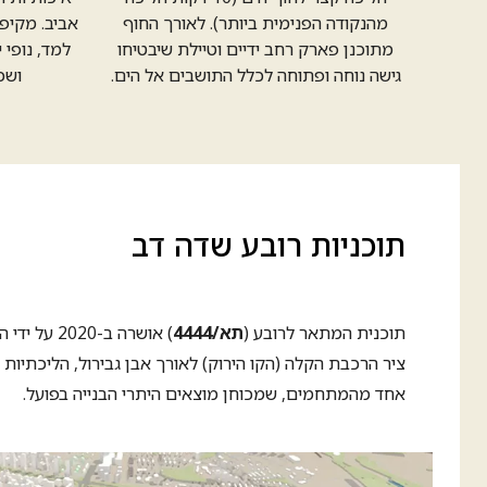
מהנקודה הפנימית ביותר). לאורך החוף
אביב. מקיפו
מתוכנן פארק רחב ידיים וטיילת שיבטיחו
למד, נופי 
גישה נוחה ופתוחה לכלל התושבים אל הים.
ושכ
תוכניות רובע שדה דב
תוכנית המתאר לרובע (
תא/4444
) אושרה ב-2020 על ידי הוועדה המחוזית לתכנון ובנייה. היא קובעת את אופי הפיתוח של הרובע כולו — שילוב מגורים, תעסוקה ושטחים ציבוריים,
ציר הרכבת הקלה (הקו הירוק) לאורך אבן גבירול, הליכתיות
אחד מהמתחמים, שמכוחן מוצאים היתרי הבנייה בפועל.