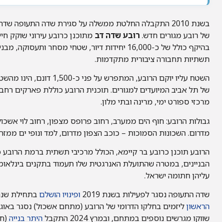
בשנת 2010 התקבלה החלטת ממשלה על סגירת שדה התעופה ש
של רובע מגורים חדש.
רובע שדה דב
מתוכנן כרובע עירוני שוקק חיי
בהיקף כולל של כ-16,000 יחידות דיור, שטחי מסחר ותעסוקה
תשתיות תחבורה ציבורית מתקדמות.
השטח עליו יוקם הרובע, המתפרש על פ
של תל אביב המיועדים למגורים. תוכנית הרובע כוללת פארקים רחבי י
מרכזי ספורט ימי, מרינה ובתי מלון.
גבולות הרובע: חוף הים ממערב, רחוב פרופס מצפון, רחוב לוי אשכול
מדרום. השכונות הסמוכות – כוכב הצפון מדרום, למד ונופי ים ממזרח
הרובע תוכנן כרובע בר קיימא, הכולל מרכיבי תשתית ברמת הרובע כ
הבניינים, במטרה שהתועלת האנרגטית שלו תעמוד בתקנים בינלאומי
עליהן חתומה ישראל.
שדה התעופה נסגר לפעילות בשנת 2019
ופינויו הושלם
בתחילת שנת 020
הראשון
שווקו מגרשים נוספים במתחם, ובמרץ 2024 התקבל
היתר בנייה
(חפ