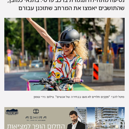
שהתושבים יאמצו את המרחב שתוכנן עבורם
מיטל להבי: "פקקים תלויים לא מעט בבחירה של אנשים". צילום: נירי גטמון