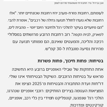
אבן גבירול: ציר תחבורתי משמעותי מדרום לצפון
לעומתם, רחובות מזרח-מערב יהיו רחובות שכונתיים יותר. "אלו
רחובות שלא נועדו לחולל תנועה גדולה של רכבים", אומרת להבי.
"הם מיועדים בעיקר להולכי רגל ולחיבור היום־יומי – מהבית לים,
רוב רחובות הרובע מרושתים במסלולי
לפארק, לבית הקפה".
רכיבה והליכה, והמעטים שאינם, הם ממותני תנועה עם
מהירות נסיעה מוגבלת ל-30 קמ"ש.
בטיחות: פחות חיכוך, פחות פשרות
אחת החוזקות של שבילי האופניים ברובע היא החשיבה
מראש על בטיחות הרוכבים. השיקול הבטיחותי אינו שולי.
דו"חות ועדת התחבורה והבטיחות מ־2025 הציפו את
המציאות העגומה בצירים הוותיקים: רוכבי אופניים שנהרגו,
הולכי רגל שנפגעו, קונפליקט תמידי בין כלי רכב, אופניים,
קורקינטים ומדרכות.