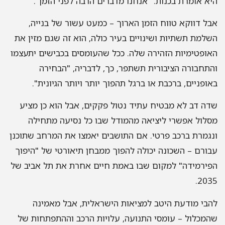
היא אומרת בכנות. "אנחנו מדברים הרבה לפני הזמן".
אבל דווקא טווח הזמן הארוך – כמעט עשור של בנייה,
השלמת תשתיות ושינויים בעיר כולה, הוא זה שגם מזין את
האופטימיות הזהירה שלה. ככל שהעומסים בכבישים יתעצמו
והתחבורה הציבורית תשתפר, כך, לדבריה, "הבחירה
באופניים, ברכבת או ברגל תהפוך יותר ויותר הגיונית".
שדה דב לא מבטיח עתיד נטול פקקים, אבל הוא כן מציע
מסלול אפשרי ליציאה מהמודל שבו כל נסיעה מתחילה
ונגמרת ברכב פרטי. אם התושבים יאמצו את המרחב שתוכנן
עבורם – השכונה יכולה להפוך ממבחן תיאורטי של "היפוך
הפירמידה" למקום שבו באמת חיים אחרת את תל אביב של
2035.
להבי מודעת היטב למציאות הישראלית, אבל מאמינה
שהמכלול – עומסי התנועה, עלויות הרכב וההתפתחות של