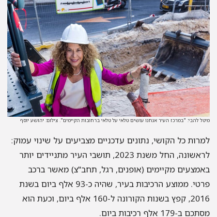
מיטל להבי: "במרכז העיר אנחנו עושים טלאי על טלאי ברחובות הקיימים". צילום: יהושע יוסף
למרות כל הקושי, נתונים עדכניים מצביעים על שינוי עמוק:
לראשונה, החל משנת 2023, תושבי העיר מתניידים יותר
באמצעים מקיימים (אופנים, רגל, תחב"צ) מאשר ברכב
פרטי. ממוצע הרכיבות בעיר, שהיה כ-93 אלף ביום בשנת
2016, קפץ בשנות הקורונה ל-160 אלף ביום, וכעת הוא
מסתכם ב-179 אלף רכיבות ביום.