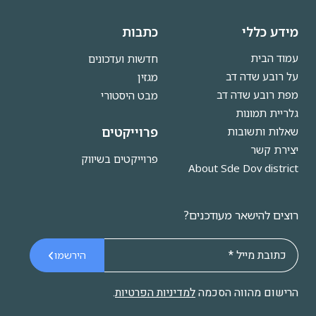
מידע כללי
כתבות
עמוד הבית
חדשות ועדכונים
על רובע שדה דב
מגזין
מפת רובע שדה דב
מבט היסטורי
גלריית תמונות
פרוייקטים
שאלות ותשובות
יצירת קשר
פרוייקטים בשיווק
About Sde Dov district
רוצים להישאר מעודכנים?
הירשמו
הרישום מהווה הסכמה
למדיניות הפרטיות
.