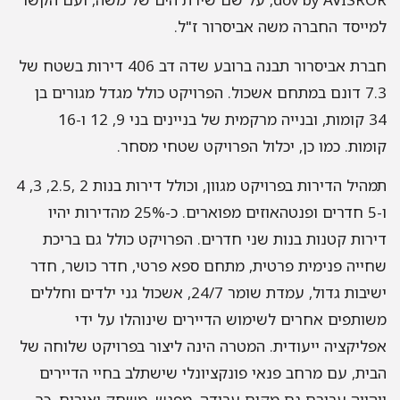
למייסד החברה משה אביסרור ז"ל.
חברת אביסרור תבנה ברובע שדה דב 406 דירות בשטח של
7.3 דונם במתחם אשכול. הפרויקט כולל מגדל מגורים בן
34 קומות, ובנייה מרקמית של בניינים בני 9, 12 ו-16
קומות. כמו כן, יכלול הפרויקט שטחי מסחר.
תמהיל הדירות בפרויקט מגוון, וכולל דירות בנות 2 ,2.5, 3, 4
ו-5 חדרים ופנטהאוזים מפוארים. כ-25% מהדירות יהיו
דירות קטנות בנות שני חדרים. הפרויקט כולל גם בריכת
שחייה פנימית פרטית, מתחם ספא פרטי, חדר כושר, חדר
ישיבות גדול, עמדת שומר 24/7, אשכול גני ילדים וחללים
משותפים אחרים לשימוש הדיירים שינוהלו על ידי
אפליקציה ייעודית. המטרה הינה ליצור בפרויקט שלוחה של
הבית, עם מרחב פנאי פונקציונלי שישתלב בחיי הדיירים
ויהווה עבורם גם מקום עבודה, מפגש, משחק ואירוח, כך