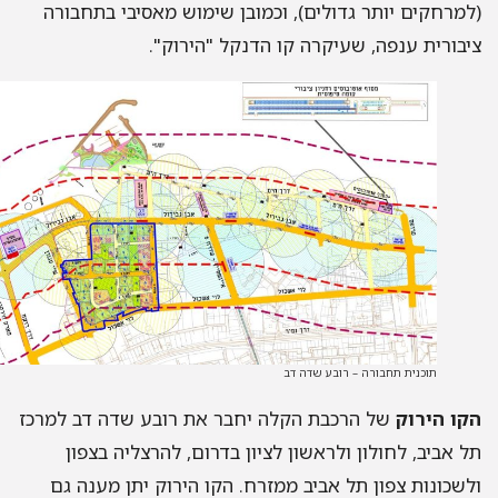
מרחקים יותר גדולים), וכמובן שימוש מאסיבי בתחבורה
בורית ענפה, שעיקרה קו הדנקל "הירוק".
תוכנית תחבורה – רובע שדה דב
ו הירוק
של הרכבת הקלה יחבר את רובע שדה דב למרכז
 אביב, לחולון ולראשון לציון בדרום, להרצליה בצפון
שכונות צפון תל אביב ממזרח. הקו הירוק יתן מענה גם