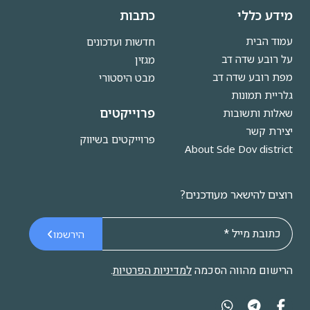
מידע כללי
כתבות
עמוד הבית
חדשות ועדכונים
על רובע שדה דב
מגזין
מפת רובע שדה דב
מבט היסטורי
גלריית תמונות
פרוייקטים
שאלות ותשובות
יצירת קשר
פרוייקטים בשיווק
About Sde Dov district
רוצים להישאר מעודכנים?
הירשמו
הרישום מהווה הסכמה
למדיניות הפרטיות
.