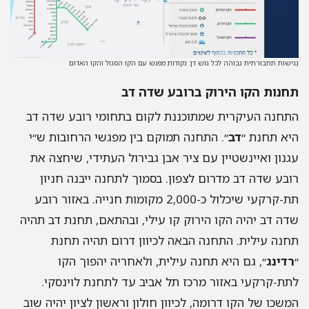
שות תחבורתית גבוהה לכל גוש דן: נקודות מפגש עם הקו הסגול והקו האדום
נות הקו הירוק ברובע שדה דב
חנה העיקרית שמתוכננת לקום בתחומי רובע שדה דב
א תחנת ״
דב
״. התחנה תמוקם בין מפגשי הרחובות ש״י
נון ואיינשטיין עם ציר אבן גבירול העתידי, שיחצה את
בע שדה דב מדרום לצפון. בסמוך לתחנה ייבנה חניון
תת-קרקעי שיכלול כ-2,000 מקומות חנייה. באזור רובע
ה דב יהיה הקו הירוק קו עילי, ובהתאם, תחנת דב תהיה
נה עילית. התחנה הבאה לכיוון דרום תהיה תחנת
דינג
״, גם היא תחנה עילית, ולאחריה יהפוך הקו
ת-קרקעי באזור מרכז תל אביב עד לתחנת לוינסקי.
שכו של הקו דרומה, לכיוון חולון וראשון לציון יהיה שוב