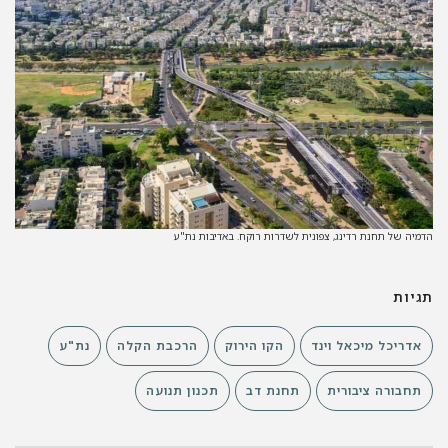
יה של תחנת רדינג, צפונית לשדרות רוקח. באדיבות נת"ע
יות
אדריכל מיכאל וינד
הקו הירוק
הרכבת הקלה
נת"ע
תחבורה ציבורית
תחנת דב
תכנון תנועה