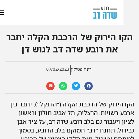
קו הירוק של הרכבת הקלה יחבר
את רובע שדה דב לגוש דן
רינה פטילון
07/02/2023
ו הירוק של הרכבת הקלה (״הדנקל״), יחבר בין
בע רשויות: הרצליה, תל אביב חולון וראשון
יון ויעבור גם בלב רובע שדה דב, על ציר אבן
ירול. תחנת ״דב״ תמוקם בלב הרובע, בסמוך
תחם אשכול, ואת חלקו הצפוני של הרובע