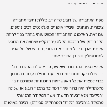
מיית תחנת רדינג של הקו הירוק
ת התחבורה של רובע שדה דב כוללת נתיבי תחבורה
בורית, חניונים, שבילי אופניים ואלמנטים רבים נוספים.
 זאת, האלמנט התחבורתי המשמעותי ביותר צפוי להיות
ו הירוק של הרכבת הקלה (״הדנקל״) שיחצה את הרובע
 ציר אבן גבירול ויחבר את הרובע החדש של תל אביב
טרופולין גוש דן הסובב אותו.
 פי נספח התחבורה שאושר, פרויקט "רובע שדה דב"
רש לבדיקה תחבורתית מיד עם תחילת עבודת התכנון
די למצות את כל האפשרויות התכנוניות המורכבות בו.
כתחילה היה ברור שאין המדובר בתכנון רובע או שכונה
גילים" אלא ״בעיר חדשה" אשר תפקודה התנועתי
מקד ב"הליכה רגלית" (למרחקים סבירים), רכיבה באופנים