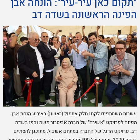
"תקום כאן עיר-עיר": הונחה אבן
הפינה הראשונה בשדה דב
עשרות משתתפים לקחו חלק אתמול (ראשון) באירוע הנחת אבן
הפינה לפרויקט "אשירה" של חברת אביסרור משה ובניו בשדה
דב. פרויקט הדגל של החברה במתחם אשכול, מתוכנן להסתיים
בשנת 2029, והוא כולל 409 יחידות דיור, במגדל מגורים המתנשא