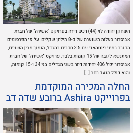
השחקן יהודה לוי (44) רכש דירה בפרויקט "אשירה" של חברת
אביסרור בעלות משוערת של כ-8 מיליון שקלים. על פי הפרסומים
מדובר במיני פנטהאוז עם 3.5 חדרים במגדל, הנמוך מבין השניים,
המתנשא לגובה של 15 קומות בלבד. פרויקט "אשירה" של חברת
אביסרור יכיל 406 יחידות דיור בשני מגדלים בני 34 ו-15 קומות,
והוא כולל מנעד רחב […]
החלה המכירה המוקדמת
בפרוייקט Ashira ברובע שדה דב