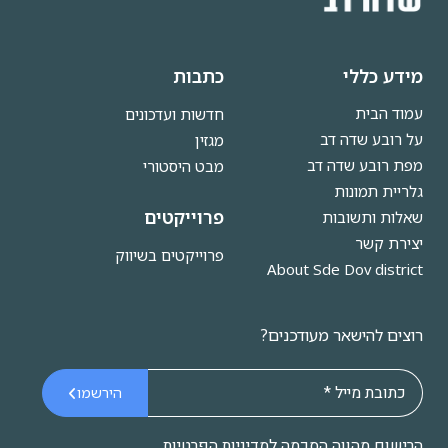
מידע כללי
כתבות
עמוד הבית
חדשות ועדכונים
על רובע שדה דב
מגזין
מפת רובע שדה דב
מבט היסטורי
גלריית תמונות
פרוייקטים
שאלות ותשובות
יצירת קשר
פרוייקטים בשיווק
About Sde Dov district
רוצים להישאר מעודכנים?
הירשמו
הרישום מהווה הסכמה
למדיניות הפרטיות
.