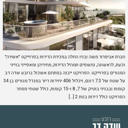
חברת אביסרור משה ובניו החלה במכירת הדירות בפרוייקט ״אשירה״
וכעת, לראשונה, נחשפים תמהיל הדירות, מחיריהן ומאפייני בנייני
המגורים בפרוייקט. הפרויקט ייבנה במתחם אשכול ברובע שדה דב
על שטח של 7.3 דונם, ויכלול 406 יחידות דיור במגדל מגורים בן 34
קומות ובבניני בוטיק של 7, 8 ו-15 קומות, כולל שטחי מסחר.
הפרויקט כולל דירות בנות 2 […]