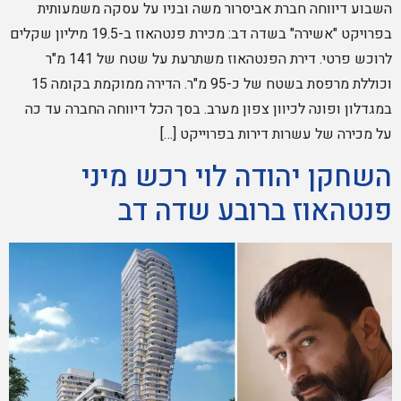
השבוע דיווחה חברת אביסרור משה ובניו על עסקה משמעותית
בפרויקט "אשירה" בשדה דב: מכירת פנטהאוז ב-19.5 מיליון שקלים
לרוכש פרטי. דירת הפנטהאוז משתרעת על שטח של 141 מ"ר
וכוללת מרפסת בשטח של כ-95 מ"ר. הדירה ממוקמת בקומה 15
במגדלון ופונה לכיוון צפון מערב. בסך הכל דיווחה החברה עד כה
על מכירה של עשרות דירות בפרוייקט […]
השחקן יהודה לוי רכש מיני
פנטהאוז ברובע שדה דב