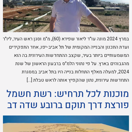
במרץ 2024 מונה עו"ד ליאור שפירא (60), מ"מ וסגן ראש העיר, ליו"ר
ועדת התכנון והבנייה המקומית של תל אביב-יפו, אחד התפקידים
המשמעותיים ביותר בעיר, שקצב ההתחדשות העירונית בה הוא
מהגבוהים בארץ. על פי נתוני הלמ"ס ברבעון הראשון של שנת
2024, למעלה מאלף התחלות בנייה היו בתל אביב במסגרת
התחדשות עירונית, נתון שהקפיץ אותה לראש טבלת […]
מוכנות לכל תרחיש: רשת חשמל
פורצת דרך תוקם ברובע שדה דב