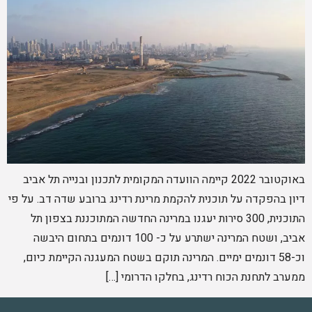
באוקטובר 2022 קיימה הוועדה המקומית לתכנון ובנייה תל אביב
דיון בהפקדה על תוכנית להקמת מרינת רדינג ברובע שדה דב. על פי
התוכנית, 300 סירות יעגנו במרינה החדשה המתוכננת בצפון תל
אביב, ושטח המרינה ישתרע על כ- 100 דונמים בתחום היבשה
וכ-58 דונמים ימיים. המרינה תוקם בשטח המעגנה הקיימת כיום,
ממערב לתחנת הכוח רדינג, בחלקו הדרומי […]