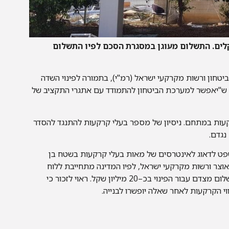
לים. התשלום מעוגן במסגרת הסכם לפיו התשלום
טחון ורשות מקרקעי ישראל (רמ"י), בתמורה לפינוי השדה
. ש"יאפשר למערכת הביטחון להתמודד עם אתגרי התקציב של
קרקעות במתחם. ניסיון של מספר בעלי קרקעות להתנגד להסדר
נגדם.
בית המשפט לדאוג לאינטרסים של מאות בעלי קרקעות בשטח בן
 האוצר ורשות מקרקעי ישראל, לפיו המדינה מתחייבת ללוח
זמנים מוגדר לפינוי, אולם בעלי הקרקע מגדילים את סך התשלום מצדם עבור הפינוי בכ–20 מיליון שקל. ראוי לזכור כי
י הקרקעות לאחר שאלה יופשרו לבנייה.