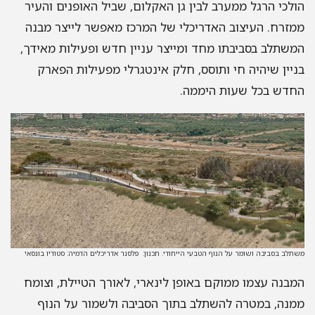
הולכי הרגל ממערב לבין גן האקלום, שביל האופנים והעיר
ממזרח. העיצוב האדריכלי של המרכז מאפשר לייצר מבנה
המשתלב בסביבתו מחד ומייצר עניין חדש ופעילות מאידך,
בניין שיהיה חי ותוסס, חלק אינטגרלי מפעילות הפארק
החדש בכל שעות היממה.
משתלב בסביבה ושומר על הנוף הטבעי הייחודי. תכנון: פלסנר אדריכלים הדמיה: סטודיו בונסאי
המבנה עצמו ממוקם באופן לינארי, לאורך הטיילת, וצומח
ממנה, במטרה להשתלב בתוך הסביבה ולשמור על הנוף