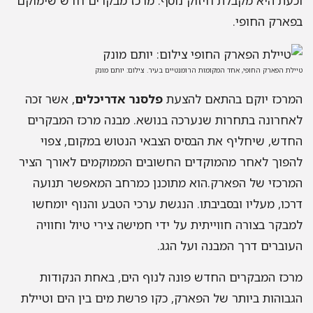
וכעת היא מקבלת חיזוק נוסף: מרכז מבקרים חדש שימוקם
בפארק החופי.
טיילת הפארק החופי, אחד המקומות הרומנטיים בעיר. צילום: יותם מונק
המרכז יוקם בהתאם להצעת
פלסנר אדריכלים
, אשר זכה
לאחרונה בתחרות שנערכה בנושא. מבנה מרכז המבקרים
החדש, שיחליף את הבסיס הצבאי הנטוש במקום, צפוי
להפוך לאחר מהמוקדים החשובים הממוקמים לאורך הציר
המרכזי של הפארק.הוא מתוכנן כמרחב המאפשר תנועה
דרכו, מעליו ובסביבתו. הנגשת ערכי הטבע והנוף יומחשו
למבקר בצורה חווייתית על ידי חמישה צירי טיול וחוויה
העוברים דרך המבנה ועל הגג.
מרכז המבקרים החדש פונה לנוף הים, באחת הנקודות
הגבוהות ביותר של הפארק, כקו פרשת מים בין הים וטיילת