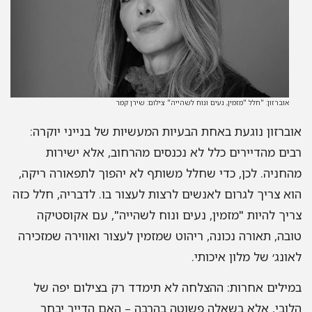
אוברזון: "חלל "מזמין, נעים ונוח לשהייה" צילום: שירן קמר
ברזון נוגעת באחת הבעיות המעשיות של בנייני יוקרה:
ים מהדיירים כלל לא נכנסים מהרחוב, אלא ישירות
חניה. לכן, כדי שחלל משותף לא יהפוך לתפאורה ריקה,
א צריך לגרום לאנשים לרצות לעצור בו. לדבריה, חלל כזה
יך להיות "מזמין, נעים ונוח לשהייה", עם אקוסטיקה
בה, תאורה נכונה, ריהוט שמזמין לעצור ואווירה שמזכירה
ונג׳ של מלון איכותי.
ילים אחרות: ההצלחה לא תימדד רק בצילום יפה של
ובי, אלא בשאלה פשוטה בהרבה – האם הדייר יבחר