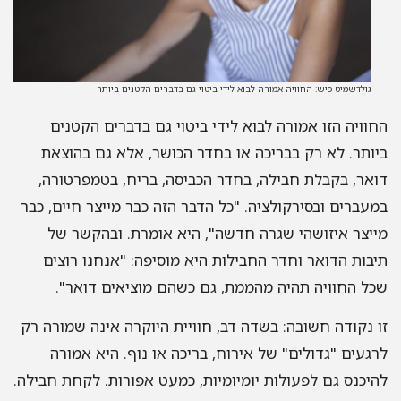
גולדשמיט פיש: החוויה אמורה לבוא לידי ביטוי גם בדברים הקטנים ביותר
וויה הזו אמורה לבוא לידי ביטוי גם בדברים הקטנים
ותר. לא רק בבריכה או בחדר הכושר, אלא גם בהוצאת
אר, בקבלת חבילה, בחדר הכביסה, בריח, בטמפרטורה,
עברים ובסירקולציה. "כל הדבר הזה כבר מייצר חיים, כבר
יצר איזושהי שגרה חדשה", היא אומרת. ובהקשר של
בות הדואר וחדר החבילות היא מוסיפה: "אנחנו רוצים
ל החוויה תהיה מהממת, גם כשהם מוציאים דואר".
 נקודה חשובה: בשדה דב, חוויית היוקרה אינה שמורה רק
געים "גדולים" של אירוח, בריכה או נוף. היא אמורה
יכנס גם לפעולות יומיומיות, כמעט אפורות. לקחת חבילה.