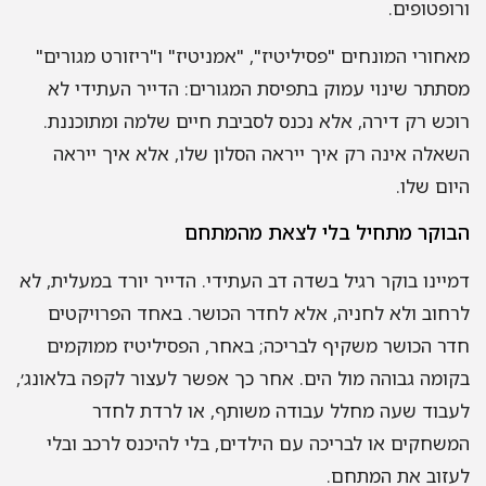
ופטופים.
חורי המונחים "פסיליטיז", "אמניטיז" ו"ריזורט מגורים"
תתר שינוי עמוק בתפיסת המגורים: הדייר העתידי לא
כש רק דירה, אלא נכנס לסביבת חיים שלמה ומתוכננת.
אלה אינה רק איך ייראה הסלון שלו, אלא איך ייראה
ום שלו.
וקר מתחיל בלי לצאת מהמתחם
יינו בוקר רגיל בשדה דב העתידי. הדייר יורד במעלית, לא
חוב ולא לחניה, אלא לחדר הכושר. באחד הפרויקטים
ר הכושר משקיף לבריכה; באחר, הפסיליטיז ממוקמים
ומה גבוהה מול הים. אחר כך אפשר לעצור לקפה בלאונג׳,
בוד שעה מחלל עבודה משותף, או לרדת לחדר
שחקים או לבריכה עם הילדים, בלי להיכנס לרכב ובלי
זוב את המתחם.