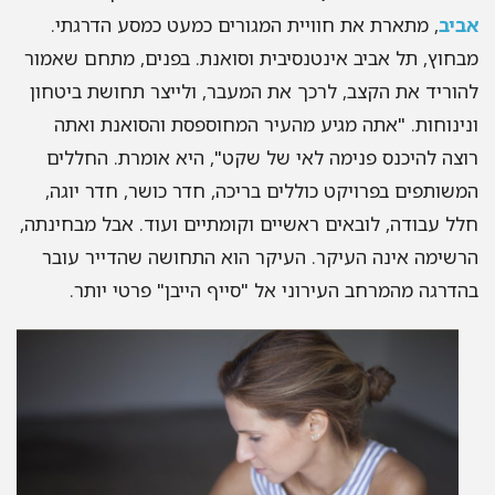
יב
, מתארת את חוויית המגורים כמעט כמסע הדרגתי.
חוץ, תל אביב אינטנסיבית וסואנת. בפנים, מתחם שאמור
וריד את הקצב, לרכך את המעבר, ולייצר תחושת ביטחון
ינוחות. "אתה מגיע מהעיר המחוספסת והסואנת ואתה
צה להיכנס פנימה לאי של שקט", היא אומרת. החללים
שותפים בפרויקט כוללים בריכה, חדר כושר, חדר יוגה,
ל עבודה, לובאים ראשיים וקומתיים ועוד. אבל מבחינתה,
שימה אינה העיקר. העיקר הוא התחושה שהדייר עובר
דרגה מהמרחב העירוני אל "סייף הייבן" פרטי יותר.