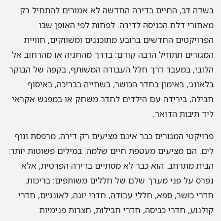
דה דב, החיים בדירה החדשה לא אמורים להתחיל רק
חורי דלת הכניסה לדירה. לפחות לפי האופן שבו
רויקטים החדשים ברובע מתוכננים ומשווקים, חוויית
גורים תתחיל הרבה קודם: בדרך מהחניה או מהרחוב אל
ובי, במעבר דרך חלל העבודה המשותף, בקפה של הבוקר
אונג׳, באימון בחדר הכושר, בשחייה בבריכה, באיסוף
ילה, בירידה עם הילדים לחדר משחק או במפגש אקראי
ד תיבות הדואר.
ויקטי המגורים כבר אינם מציעים רק דירה, מרפסת ונוף
ם. הם מציעים מעטפת חיים שלמה. במילים פשוטות יותר:
ית מתרחב. הוא כבר לא מסתיים בדירה הפרטית, אלא
רס על פני מערך שלם של חללים משותפים: בריכות,
רי כושר, ספא, חללי עבודה, חדרי יוגה, לאונג׳ים, חדרי
לנוע, חדרי כביסה, חדרי חבילות, חצרות פנימיות