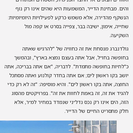
ים. מבחינת הדייר, המשמעות היא שהים אינו רק נוף
שקף מהדירה, אלא משמש כרקע לפעילויות היומיומיות:
ייה, אימון, ישיבה בבר, צפייה בסרט או קפה מול
קיעה.
לדנברג מנסחת את זה כחוויה של "להרגיש שאתה
ופשה בחו״ל, אבל אתה בעצם נמצא בארץ", ובהמשך
לחיות בחופשה מתמדת". לדבריה, "אם אתה בבריכה, אתה
שב בקו ראשון לים; אם אתה בחדר קולנוע ואתה מסתכל
וצה, אתה בקו ראשון לים". והיא מוסיפה: "זה לא רק כדי
גיד את זה, זה באמת לחוות את זה". בפרויקטים מהסוג
ה, הים אינו רק נכס נדל״ני שנמדד במחיר למ״ר, אלא
ק מתסריט החיים של הדייר.