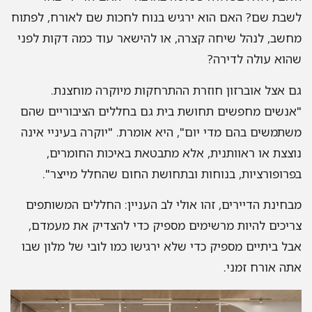
בת שם? האם הוא ירגיש בנוח לחכות שם לאורח, לפתוח
שב, לנהל שיחה קצרה, או להישאר עוד כמה דקות לפני
וא עולה לדירה?
 אצל אוברזון חוזרת ההתרחקות מיוקרה מוחצנת.
נשים מחפשים תחושת בית גם בחללים הציבוריים שהם
תמשים בהם מדי יום", היא אומרת. "יוקרה בעיניי אינה
צצת או ראוותנית, אלא מתבטאת באיכות החומרים,
רופורציות, בנוחות ובתחושת החום שהחלל מייצר".
חינת הדיירים, זהו אולי לב העניין: החללים המשותפים
יכים להיות מרשימים מספיק כדי להצדיק את מעמדם,
ל ביתיים מספיק כדי שלא ירגישו כמו לובי של מלון שבו
ה אורח זמני.