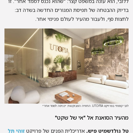
ובי, הוא עונה במשפט קצר: "שהוא נכנס לממד אחר". זו
יוק ההבטחה של תפיסת המגורים החדשה בשדה דב:
צות סף, ולעבור מהעיר לעולם פנימי אחר.
מתי בפרויקט UTOPIA. החוויה המבוקשת: ״כניסה לממד אחר״
עיר הסואנת אל "אי של שקט"
 גולדשמיט פיש,
אדריכלית הפנים של פרויקט
זוהי תל