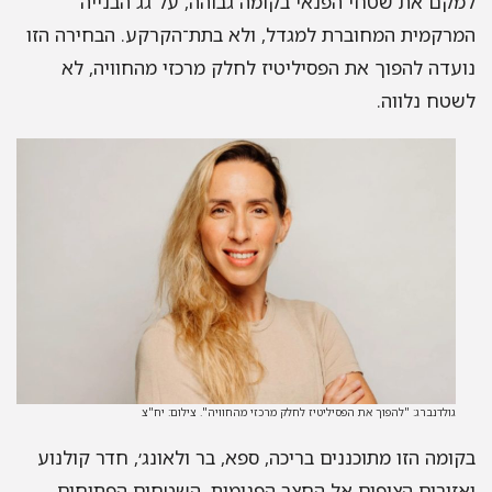
קם את שטחי הפנאי בקומה גבוהה, על גג הבנייה
רקמית המחוברת למגדל, ולא בתת־הקרקע. הבחירה הזו
עדה להפוך את הפסיליטיז לחלק מרכזי מהחוויה, לא
טח נלווה.
גולדנברג: "להפוך את הפסיליטיז לחלק מרכזי מהחוויה". צילום: יח"צ
ומה הזו מתוכננים בריכה, ספא, בר ולאונג׳, חדר קולנוע
זורים הצופים אל החצר הפנימית, השטחים הפתוחים