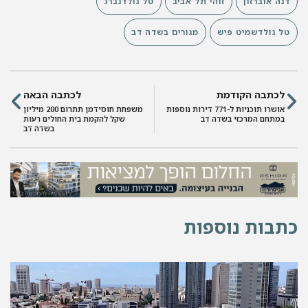
דנה אוברזון
זוהי תל אביב
טל גולדנברג
טל גולדשמיט פיש
מגורים בשדה דב
לכתבה הקודמת
לכתבה הבאה
אושרו תוכניות ל-771 דירות נוספות
משפחת חוסידמן תתרום 200 מיליון
במתחם המרכזי בשדה דב
שקל להקמת בית החולים רעות
בשדה דב
תבות נוספות