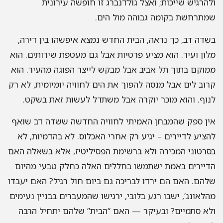
הרגיש שייכות; ואצל גולדנברג זו חופשה עירונית
תרחשת בקומה גבוהה מול הים.
דה דב, כך נראה, הבית החדש נמצא איפשהו בין דירה,
ון ועיר. הוא מציע פרטיות אבל גם מעטפת שירותים. הוא
וקם בתוך תל אביב אבל מבקש לייצר הפוגה מהעיר. הוא
וב לים אבל מנסה להפוך את הים לחוויה יומיומית, לא רק
וף. והוא מוכר יוקרה אבל משתדל לעשות זאת בשקט.
ן ספק שהמבחן האמיתי לחוויה החדשה ששדה דב שואף
ציע לדיירים – יגיע רק אחרי האכלוס. לא בהדמיות, לא
רטוני המכירה ולא ברשימת הפסיליטיז, אלא בשאלה האם
יירים באמת ישתמשו בחללים האלה כחלק טבעי מהיום
הם. האם הם ירדו לבריכה גם ביום חול רגיל? האם יעבדו
לאונג’, ישבו רגע בלובי, ירגישו שהמעברים בבניין נעימים
א סתמיים? ובעיקר — האם “הבית” שלהם יתחיל הרבה