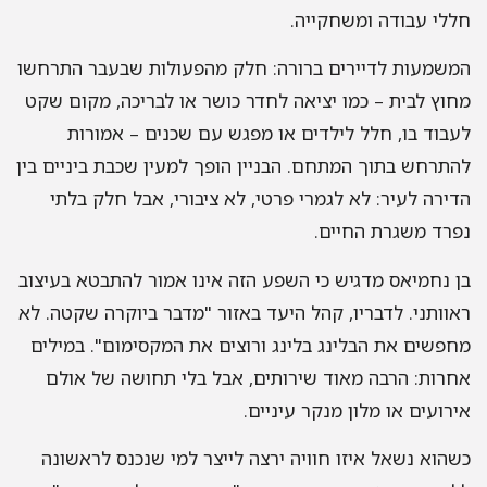
לי עבודה ומשחקייה.
שמעות לדיירים ברורה: חלק מהפעולות שבעבר התרחשו
וץ לבית – כמו יציאה לחדר כושר או לבריכה, מקום שקט
בוד בו, חלל לילדים או מפגש עם שכנים – אמורות
תרחש בתוך המתחם. הבניין הופך למעין שכבת ביניים בין
ירה לעיר: לא לגמרי פרטי, לא ציבורי, אבל חלק בלתי
רד משגרת החיים.
 נחמיאס מדגיש כי השפע הזה אינו אמור להתבטא בעיצוב
וותני. לדבריו, קהל היעד באזור "מדבר ביוקרה שקטה. לא
פשים את הבלינג בלינג ורוצים את המקסימום". במילים
רות: הרבה מאוד שירותים, אבל בלי תחושה של אולם
רועים או מלון מנקר עיניים.
הוא נשאל איזו חוויה ירצה לייצר למי שנכנס לראשונה