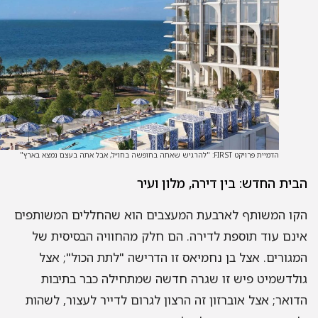
הדמיית פרויקט FIRST: "להרגיש שאתה בחופשה בחו״ל, אבל אתה בעצם נמצא בארץ"
ית החדש: בין דירה, מלון ועיר
ו המשותף לארבעת המעצבים הוא שהחללים המשותפים
נם עוד תוספת לדירה. הם חלק מהחוויה הבסיסית של
גורים. אצל בן נחמיאס זו הדרישה "לתת הכול"; אצל
לדשמיט פיש זו שגרה חדשה שמתחילה כבר בתיבות
ואר; אצל אוברזון זה הרצון לגרום לדייר לעצור, לשהות