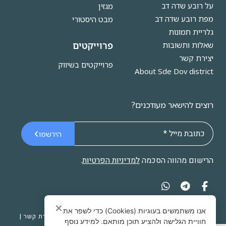
על רובע שדה דב
מגזין
מפת רובע שדה דב
מבט היסטורי
גלריית תמונות
פרוייקטים
שאלות ותשובות
יצירת קשר
פרוייקטים בשיווק
About Sde Dov district
רוצים להישאר מעודכנים?
הירשמו
הרישום מהווה הסכמה
למדיניות הפרטיות
.
✕
אנו משתמשים בעוגיות (Cookies) כדי לשפר את
© 2026 כל הזכויות שמורות לאתר רובע שדה דב |
יצירת קשר
|
חוויית הגלישה ולהציע תוכן מותאם. למידע נוסף