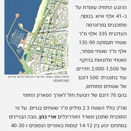
הרובע החזויה עומדת על
כ–41 אלף איש. בנוסף,
מתוכננים בפרוגרמה
העדכנית 335 אלף מ"ר
שטחי תעסוקה 135-90
אלף מ"ר שטחי מסחר,
ושטחי מלונאות בהיקף
של 2,000-1,500 חדרים.
עוד בתוכנית: 500 דונם
הדמיה מתוך האתר של ארי כהן אדריכלים. קרדיט:
VIEWPOINT
של שטחים פתוחים,
בהם 76 דונם של רצועת חול לאורך הפארק החופי.
סה"כ כולל השטח 2.3 מיליון מ"ר שטחים בנויים. על פי
התוכנית שתכנן משרד האדריכלים
ארי כהן
, גובה הבניינים
במתחם ינוע בין 14-12 קומות באזורים הנמוכים ו-40-30