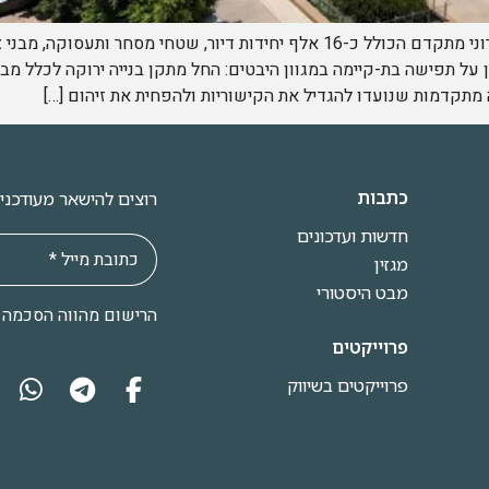
רובע שדה דב מתוכנן להיבנות כרובע עירוני מתקדם הכולל כ-16 אלף יחידות דיור, ש
ל תפישה בת-קיימה במגוון היבטים: החל מתקן בנייה ירוקה לכלל מבני 
מתקדמות שנועדו להגדיל את הקישוריות ולהפחית את זיהום […]
כתבות
רוצים להישאר מעודכני
חדשות ועדכונים
מגזין
מבט היסטורי
הרישום מהווה הסכמה
פרוייקטים
פרוייקטים בשיווק