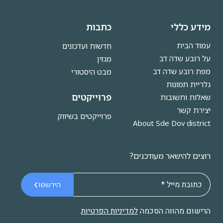
מידע כללי
כתבות
עמוד הבית
חדשות ועדכונים
על רובע שדה דב
מגזין
מפת רובע שדה דב
מבט היסטורי
גלריית תמונות
פרוייקטים
שאלות ותשובות
יצירת קשר
פרוייקטים בשיווק
About Sde Dov district
רוצים להישאר מעודכנים?
הירשמו
הרישום מהווה הסכמה
למדיניות הפרטיות
.