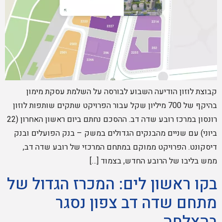
קבוצת לוזון הודיעה השבוע לבורסה על השלמת עסקת מימון
בהיקף של 700 מיליון שקל עבור הפרויקט שתקים שותפות לוזון
רונסון במרכז רובע שדה דב. ההסכם נחתם ביום ראשון האחרון (22
ביוני) עם שניים מהבנקים הגדולים במשק – בנק הפועלים ובנק
דיסקונט. הפרויקט ממוקם במתחם המרכזי של רובע שדה דב,
ממש בליבו של הרובע החדש, בצמוד […]
בקו ראשון לים: המכרז הגדול של
מתחם שדה דב צפון נסגר
בהצלחה