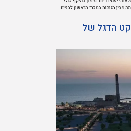
ומי יעמידו יחד מימון בהיקף כולל
רויקט, שהשלמתו צפויה עד לשנת 2030. חברת אביסרור הייתה מבין הזוכות במכרז הראשון לבניית
יקט הדגל של