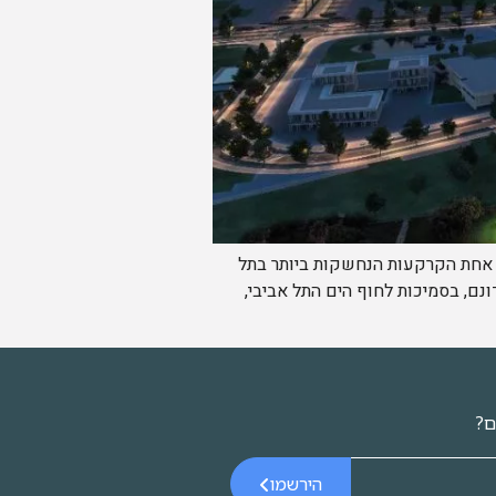
ת ברובע שדה דב, על אחת הקרקעות הנחשקות ביותר בתל
 הולך ונבנה בימים אלה פרויקט "אשירה" – פרויקט הדגל של חברת אביסרור משה ובניו. על שטח של 7.3 דונם, בסמיכות לחוף הים התל אביבי,
ם?
הירשמו