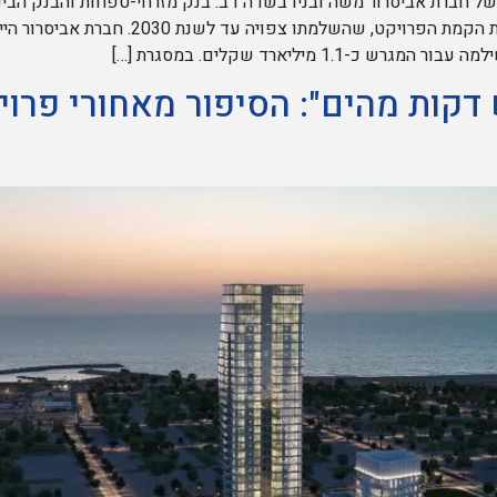
ל חברת אביסרור משה ובניו בשדה דב. בנק מזרחי-טפחות והבנק הבינלא
של למעלה מ-2.5 מיליארד שקלים לטובת הקמת הפ
דקות מהים": הסיפור מאחורי פרו