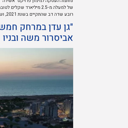
נחתמה העסקה למימון פרויקט "אשירה" ש
רובע שדה דב שהתקיים בשנת 2021, ושילמה עבור המגרש כ-1.1 מיליארד שקלים. במסגרת […]
"גן עדן במרחק חמש 
אביסרור משה ובניו