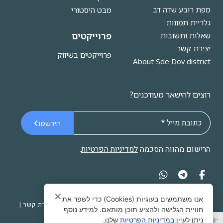
מפת רובע שדה דב
מבט היסטורי
גלריית תמונות
פרוייקטים
שאלות ותשובות
יצירת קשר
פרוייקטים בשיווק
About Sde Dov district
רוצים להישאר מעודכנים?
הירשמו
הרישום מהווה הסכמה
למדיניות הפרטיות
.
✕
אנו משתמשים בעוגיות (Cookies) כדי לשפר את
© 2026 כל הזכויות שמורות לאתר רובע שדה דב |
יצירת קשר
|
חוויית הגלישה ולהציע תוכן מותאם. למידע נוסף
רובע שדה דב בפייסבוק
|
מדיניות פרטיות
פתח סרגל נגישות
ניתן לעיין
במדיניות הפרטיות
שלנו.