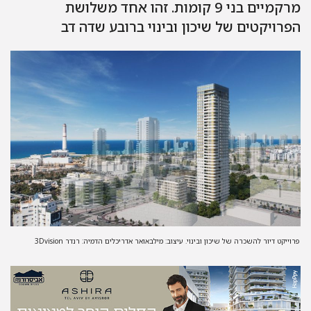
מרקמיים בני 9 קומות. זהו אחד משלושת
רויקטים של שיכון ובינוי ברובע שדה דב
וייקט דיור להשכרה של שיכון ובינוי. עיצוב: מילבאואר אדריכלים הדמיה: רנדר 3Dvision