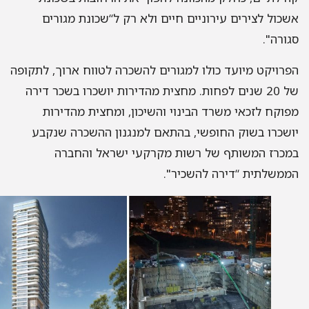
כול לצירים עירוניים חיים ולא רק ל“שכונת מגורים
ורה".
רויקט מיועד כולו למגורים להשכרה לטווח ארוך, לתקופה
של 20 שנים לפחות. מחצית מהדירות יושכרו בשכר דירה
וקח לזכאי משרד הבינוי והשיכון, ומחצית מהדירות
שכרו בשוק החופשי, בהתאם למנגנון ההשכרה שנקבע
כרז המשותף של רשות מקרקעי ישראל והחברה
משלתית “דירה להשכיר".