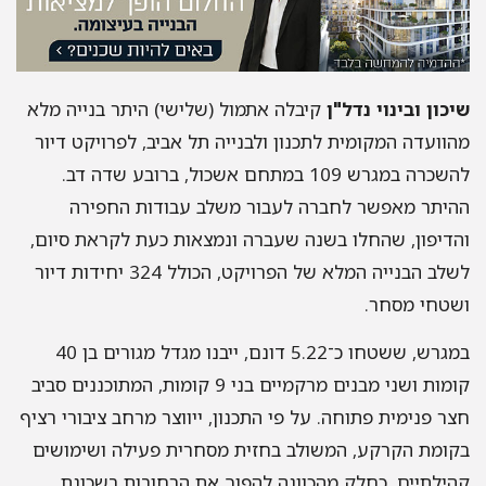
כון ובינוי נדל"ן
קיבלה אתמול (שלישי) היתר בנייה מלא
וועדה המקומית לתכנון ולבנייה תל אביב, לפרויקט דיור
להשכרה במגרש 109 במתחם אשכול, ברובע שדה דב.
יתר מאפשר לחברה לעבור משלב עבודות החפירה
דיפון, שהחלו בשנה שעברה ונמצאות כעת לקראת סיום,
לשלב הבנייה המלא של הפרויקט, הכולל 324 יחידות דיור
טחי מסחר.
במגרש, ששטחו כ־5.22 דונם, ייבנו מגדל מגורים בן 40
קומות ושני מבנים מרקמיים בני 9 קומות, המתוכננים סביב
ר פנימית פתוחה. על פי התכנון, ייווצר מרחב ציבורי רציף
ומת הקרקע, המשולב בחזית מסחרית פעילה ושימושים
ילתיים, כחלק מהכוונה להפוך את הרחובות בשכונת