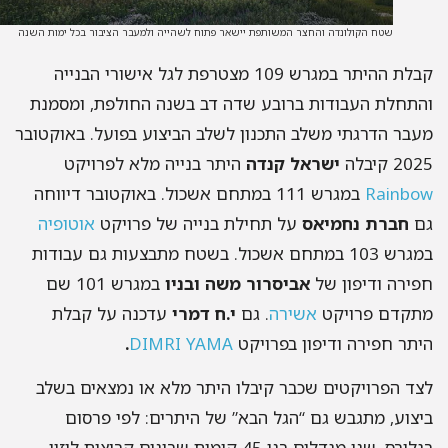
שטח הקולונדה והחצר המשותפת יישאר פתוח לשהייה ולמעבר הציבור בכל ימות השנה
קבלת ההיתר במגרש 109 מצטרפת לגל אישורי הבנייה
תחלת העבודות ברובע שדה דב בשנה החולפת, ומסמנת
בר הדרגתי משלב התכנון לשלב הביצוע בפועל. באוקטובר
2 קיבלה
ישראל קנדה
היתר בנייה מלא לפרויקט
Rainb
במגרש 111 במתחם אשכול. באוקטובר דיווחה
חברת נחמיאס
על תחילת בנייה של פרויקט
אוטופיה
במגרש 103 במתחם אשכול. בשטח מתבצעות גם עבודות
ירה ודיפון של
אביסרור משה ובניו
במגרש 101 שם
קדם פרויקט
אשירה
. גם
י.ח דמרי
עדכנה על קבלת
תר חפירה ודיפון בפרויקט
DIMRI YAMA
.
ד הפרויקטים שכבר קיבלו היתר מלא או נמצאים בשלב
צוע, מתגבש גם “הגל הבא” של היתרים: לפי פרסום
בגלובס, שני מגדלים בני 45 קומות שבונים קבוצות לוזון