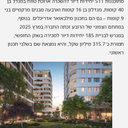
מתוכננות 511 יחידות דיור להשכרה ארוכת טווח במגדל בן
40 קומות, מגדלון בן 16 קומות וארבעה מבנים מרקמיים בני
9 קומות – גם הם בתכנון מילבאואר אדריכלים. בנוסף,
במתחם הצפוני של הרובע זכתה החברה במרץ 2025
במגרש לבניית 185 יחידות דיור למכירה בשוק החופשי,
תמורת כ־315.7 מיליון שקל, והיא נמצאת שם בשלבי תכנון
שוני.