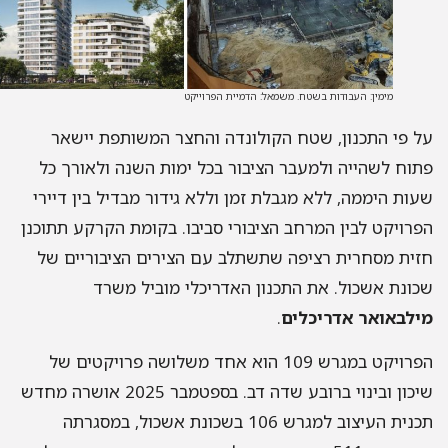
מימין: העבודות בשטח. משמאל: הדמיית הפרוייקט
 פי התכנון, שטח הקולונדה והחצר המשותפת יישאר
וח לשהייה ולמעבר הציבור בכל ימות השנה ולאורך כל
ות היממה, ללא מגבלת זמן וללא גידור מבדיל בין דיירי
רויקט לבין המרחב הציבורי סביבו. בקומת הקרקע תתוכנן
ית מסחרית רציפה שתשתלב עם הצירים הציבוריים של
ונת אשכול. את התכנון האדריכלי מוביל משרד
לבאואר אדריכלים
.
הפרויקט במגרש 109 הוא אחד משלושה פרויקטים של
שיכון ובינוי ברובע שדה דב. בספטמבר 2025 אושרה מחדש
תכנית העיצוב למגרש 106 בשכונת אשכול, במסגרתה