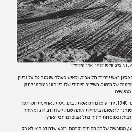
כסגן ראש עיריית תל אביב, וכאיש פעולה שנמנה גם על גרעין
ית של הישוב. השילוב הייחודי שלו בין חזון ביטחוני לחזון
 המעשית.
הוז נהרג בתאונת דרכים בכביש חיפה-תל אביב ב-29 בדצמבר 1940. יחד עימו נהרגו אשתו, בתו, גיסתו, אחייניתו ושותפו
 שנחנך לראשונה בתחילת אותה שנה, לשדה דב הוז, ומאוחר
בות ובמוסדות חינוך בתל אביב וברחבי הארץ.
המורשת של דב הוז חיה וקיימת. רובע שדה דב הוא לא רק