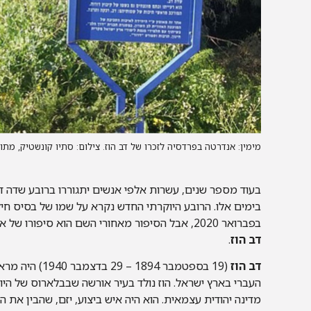
מימין: אנדרטה בפרדסיה לזכרו של דב הוז. צילום: סתיו קונשטיק, מתוך 
בעוד מספר שנים, עשרות אלפי אנשים יתגוררו ברובע שדה ד
בימים אלו. הרובע היוקרתי החדש נקרא על שמו של בסיס חיל
בפברואר 2020, אבל הסיפור מאחורי השם הוא סיפורו של איש יוצא דופן שהיה מחלוצי התעופה העברית בארץ ישראל –
דב הוז
.
דב הוז
(19 בספטמבר 94
העברי בארץ ישראל. הוז נולד בעיר אורשה שבבלארוס של היום
מדינה יהודית עצמאית. הוא היה איש ביצוע, יזם, שהבין את 