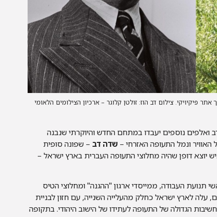
אתר פיקיויקי. צילום דב הוז: זולטן קלוגר – ארכיון הצילומים הלאומי
ב ואלפים נוספים יעבדו במתחם החדש והיוקרתי שנבנה
 האוויר ונמל התעופה האזרחי –
שדה דב
– שפונה סופית
18 – 29 בדצמבר 1940) היה מראשי תנועת העבודה, ממייסדי ארגון "ההגנה" ומחלוצי הטיס
, עלה לארץ ישראל כחלק מהעלייה השנייה, עם חזון לבניית
החשיבות הגדולה של התעופה לעתידו של הישוב היהודי. בתקופה