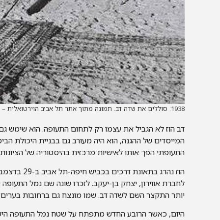
1938: סוללים את שדה דב. תמונה מתוך אתר תל אביב הוירטואלית – VTLV. צלם זולטן קלוגר, אתר פיקיויקי
דב הוז לא הגביל את עצמו רק לתחום התעופה. הוא שימש גם 
המייסדים של ההגנה, הוא היה מעורב גם בבניית היכולת הביטחונ
התעופתי הפך אותו לאישיות מרכזית בהיסטוריה של הציונות
לחברת אווירון, יצחק בן-יעקב. לזכרו שונה שם נמל התעופה
יותר התקצר השם לשדה דב. שמו מונצח גם ברחובות בערים ר
היום, כאשר הרובע החדש מתפתח על שטח נמל התעופה הישן, 