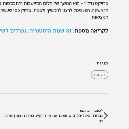
פרויקט נדל"ן – הוא המשך של חלום התיישבות והתבססות בא
הראשונה. הוא סמל לרצון להמשיך ולבנות, בדיוק כפי שעשה 
המציאות.
לקריאה נוספת:
81 שנות היסטוריה: נפרדים לשלום משדה דב
תגיות
דב הוז
לכתבה הקודמת
נבחרו האדריכלים שיעצבו את קו הרקיע במרכז וצפון שדה
דב