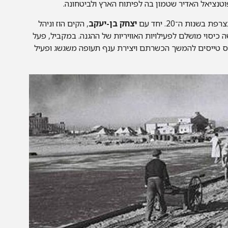
טנציאל האדיר שטמון בה לפיתוח הארץ ולביטחונה.
נות ה־20. יחד עם
יצחק בן-יעקב
, הקים הוז וניהל
ה כיסוי מושלם לפעילויות האוויריות של ההגנה. במקביל, פעל
גיוס טייסים להמשך הכשרתם ויצירת ענף תעופה משגשג ופעיל